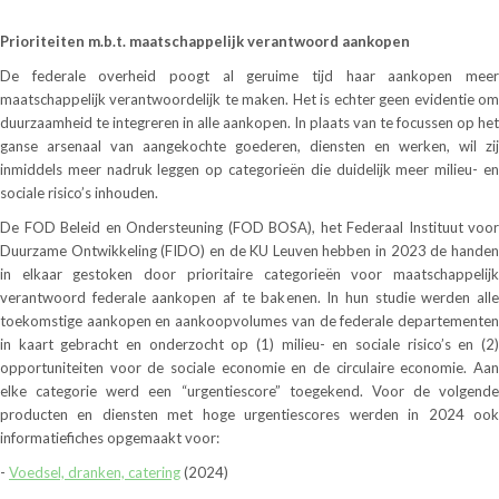
Prioriteiten m.b.t. maatschappelijk verantwoord aankopen
De federale overheid poogt al geruime tijd haar aankopen meer
maatschappelijk verantwoordelijk te maken. Het is echter geen evidentie om
duurzaamheid te integreren in alle aankopen. In plaats van te focussen op het
ganse arsenaal van aangekochte goederen, diensten en werken, wil zij
inmiddels meer nadruk leggen op categorieën die duidelijk meer milieu- en
sociale risico’s inhouden.
De FOD Beleid en Ondersteuning (FOD BOSA), het Federaal Instituut voor
Duurzame Ontwikkeling (FIDO) en de KU Leuven hebben in 2023 de handen
in elkaar gestoken door prioritaire categorieën voor maatschappelijk
verantwoord federale aankopen af te bakenen. In hun studie werden alle
toekomstige aankopen en aankoopvolumes van de federale departementen
in kaart gebracht en onderzocht op (1) milieu- en sociale risico’s en (2)
opportuniteiten voor de sociale economie en de circulaire economie. Aan
elke categorie werd een “urgentiescore” toegekend. Voor de volgende
producten en diensten met hoge urgentiescores werden in 2024 ook
informatiefiches opgemaakt voor:
-
Voedsel, dranken, catering
(2024)