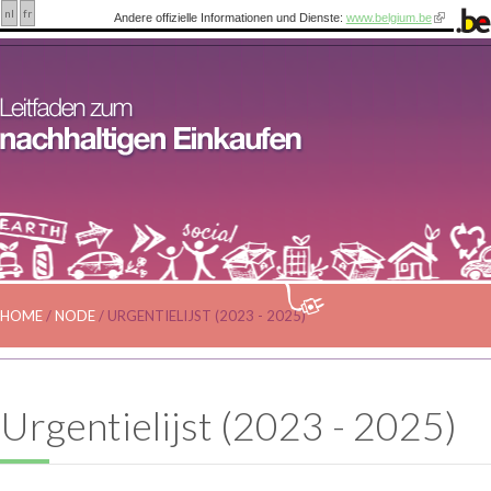
nl
fr
Andere offizielle Informationen und Dienste:
www.belgium.be
HOME
/
NODE
/
URGENTIELIJST (2023 - 2025)
Urgentielijst (2023 - 2025)