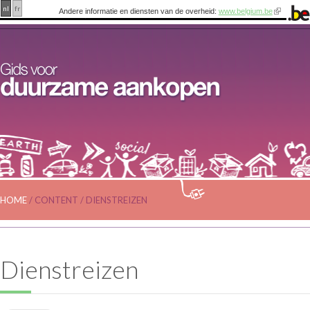
nl
fr
Andere informatie en diensten van de overheid:
www.belgium.be
HOME
/
CONTENT
/
DIENSTREIZEN
Dienstreizen