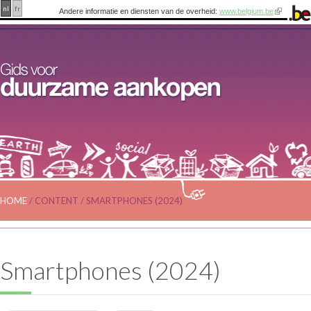
nl
fr
Andere informatie en diensten van de overheid:
www.belgium.be
HOME
/
CONTENT
/
SMARTPHONES (2024)
Smartphones (2024)