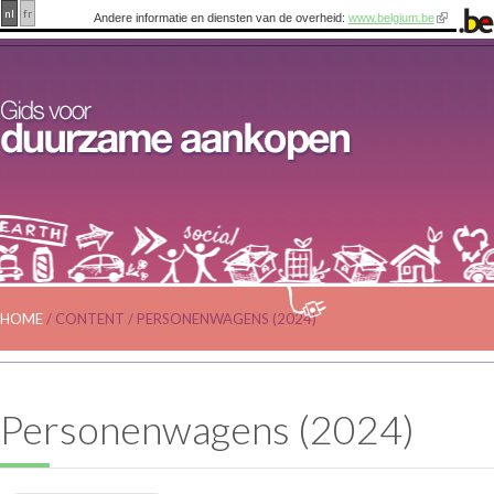
nl
fr
Andere informatie en diensten van de overheid:
www.belgium.be
HOME
/
CONTENT
/
PERSONENWAGENS (2024)
Personenwagens (2024)