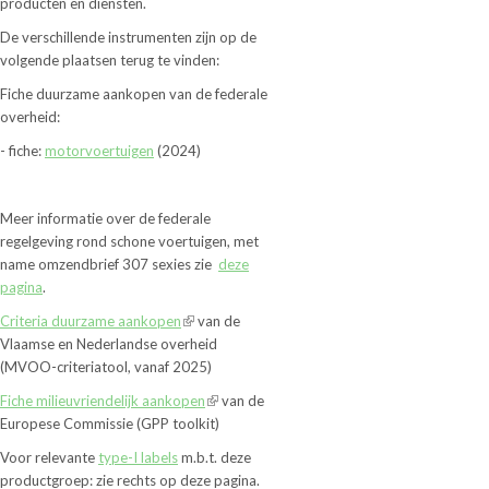
producten en diensten.
De verschillende instrumenten zijn op de
volgende plaatsen terug te vinden:
Fiche duurzame aankopen van de federale
overheid:
- fiche:
motorvoertuigen
(2024)
Meer informatie over de federale
regelgeving rond schone voertuigen, met
name omzendbrief 307 sexies zie
deze
pagina
.
Criteria duurzame aankopen
van de
Vlaamse en Nederlandse overheid
(MVOO-criteriatool, vanaf 2025)
Fiche milieuvriendelijk aankopen
van de
Europese Commissie (GPP toolkit)
Voor relevante
type-I labels
m.b.t. deze
productgroep: zie rechts op deze pagina.