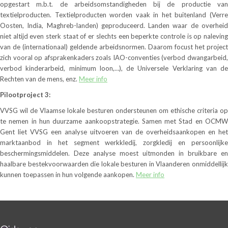
opgestart m.b.t. de arbeidsomstandigheden bij de productie van
textielproducten. Textielproducten worden vaak in het buitenland (Verre
Oosten, India, Maghreb-landen) geproduceerd. Landen waar de overheid
niet altijd even sterk staat of er slechts een beperkte controle is op naleving
van de (internationaal) geldende arbeidsnormen. Daarom focust het project
zich vooral op afsprakenkaders zoals IAO-conventies (verbod dwangarbeid,
verbod kinderarbeid, minimum loon,…), de Universele Verklaring van de
Rechten van de mens, enz.
Meer info
Pïlootproject 3:
VVSG wil de Vlaamse lokale besturen ondersteunen om ethische criteria op
te nemen in hun duurzame aankoopstrategie. Samen met Stad en OCMW
Gent liet VVSG een analyse uitvoeren van de overheidsaankopen en het
marktaanbod in het segment werkkledij, zorgkledij en persoonlijke
beschermingsmiddelen. Deze analyse moest uitmonden in bruikbare en
haalbare bestekvoorwaarden die lokale besturen in Vlaanderen onmiddellijk
kunnen toepassen in hun volgende aankopen.
Meer info