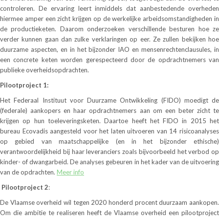
controleren. De ervaring leert inmiddels dat aanbestedende overheden
hiermee amper een zicht krijgen op de werkelijke arbeidsomstandigheden in
de productieketen. Daarom onderzoeken verschillende besturen hoe ze
verder kunnen gaan dan zulke verklaringen op eer. Ze zullen bekijken hoe
duurzame aspecten, en in het bijzonder IAO en mensenrechtenclausules, in
een concrete keten worden gerespecteerd door de opdrachtnemers van
publieke overheidsopdrachten.
Pilootproject 1:
Het Federaal Instituut voor Duurzame Ontwikkeling (FIDO) moedigt de
(federale) aankopers en haar opdrachtnemers aan om een beter zicht te
krijgen op hun toeleveringsketen. Daartoe heeft het FIDO in 2015 het
bureau Ecovadis aangesteld voor het laten uitvoeren van 14 risicoanalyses
op gebied van maatschappelijke (en in het bijzonder ethische)
verantwoordelijkheid bij haar leveranciers zoals bijvoorbeeld het verbod op
kinder- of dwangarbeid. De analyses gebeuren in het kader van de uitvoering
van de opdrachten.
Meer info
Pilootproject 2
:
De Vlaamse overheid wil tegen 2020 honderd procent duurzaam aankopen.
Om die ambitie te realiseren heeft de Vlaamse overheid een pilootproject