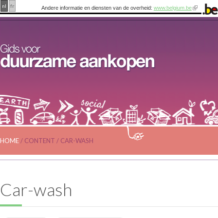
nl
fr
Andere informatie en diensten van de overheid:
www.belgium.be
HOME
/
CONTENT
/
CAR-WASH
Car-wash