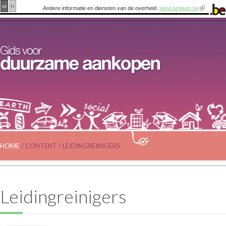
nl
fr
Andere informatie en diensten van de overheid:
www.belgium.be
HOME
/
CONTENT
/
LEIDINGREINIGERS
Leidingreinigers