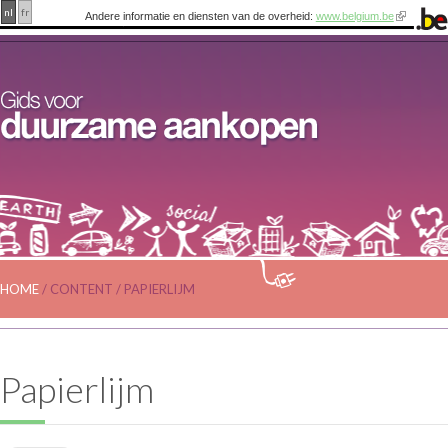
nl
fr
Andere informatie en diensten van de overheid:
www.belgium.be
HOME
/
CONTENT
/
PAPIERLIJM
Papierlijm