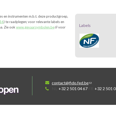
les en instrumenten m.b.t. deze productgroep,
16
) te raadplegen; voor relevante labels en
Labels
na. Zie ook
www.gevaarsymbolen.be
voor
contact@fido.fed.be
NL
+32 2 501 04 67
FR
+32 2 501 0