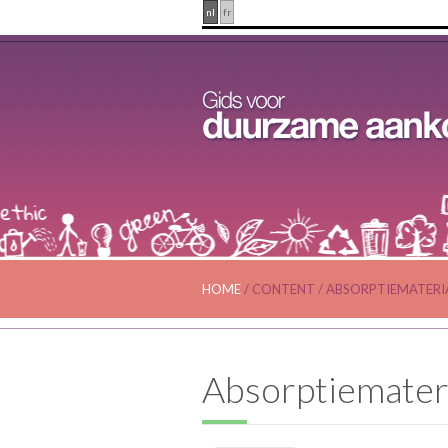
nl
fr
HOME
/
CONTENT
/
ABSORPTIEMATERI
Absorptiemateri