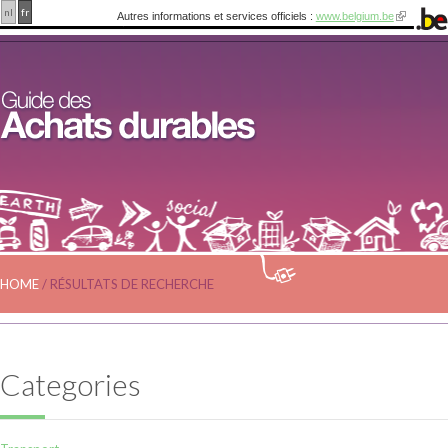
nl
fr
Autres informations et services officiels :
www.belgium.be
HOME
/
RÉSULTATS DE RECHERCHE
Categories